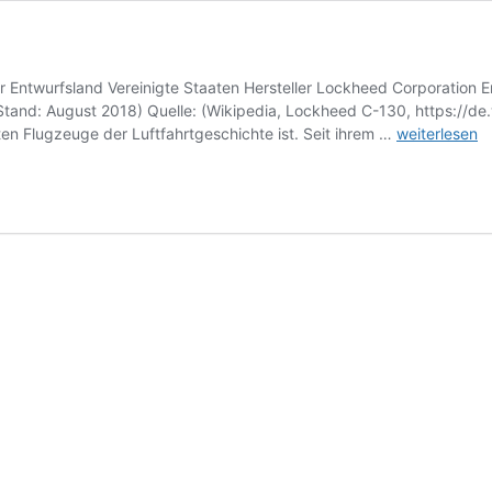
r Entwurfsland Vereinigte Staaten Hersteller Lockheed Corporation 
(Stand: August 2018) Quelle: (Wikipedia, Lockheed C-130, https://d
Lockheed
en Flugzeuge der Luftfahrtgeschichte ist. Seit ihrem …
weiterlesen
C-
130
Hercules