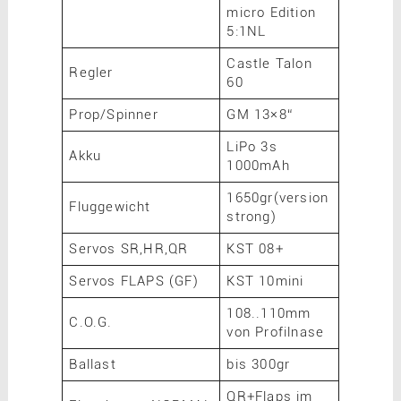
micro Edition
5:1NL
Castle Talon
Regler
60
Prop/Spinner
GM 13×8“
LiPo 3s
Akku
1000mAh
1650gr(version
Fluggewicht
strong)
Servos SR,HR,QR
KST 08+
Servos FLAPS (GF)
KST 10mini
108..110mm
C.O.G.
von Profilnase
Ballast
bis 300gr
QR+Flaps im