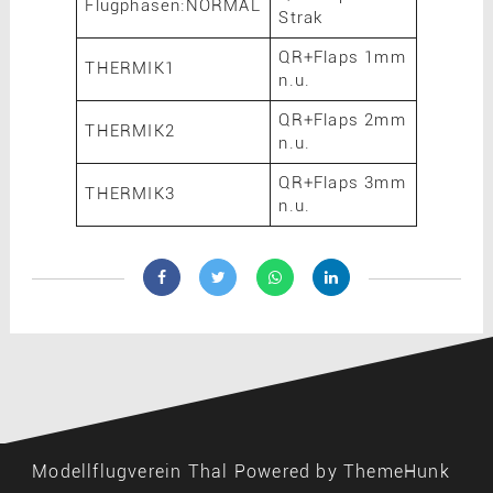
Flugphasen:NORMAL
Strak
QR+Flaps 1mm
THERMIK1
n.u.
QR+Flaps 2mm
THERMIK2
n.u.
QR+Flaps 3mm
THERMIK3
n.u.
Modellflugverein Thal
Powered by ThemeHunk